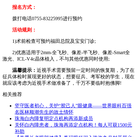
报名方式：
拨打电话0755-83225995进行预约
活动规则：
1)术前检查可预约福田总院及宝安门诊;
2)优惠适用于2mm-全飞秒、像差-半飞秒、像差-Smart全
激光、ICL-V4c晶体植入，不与其他优惠同时使用;
温馨提示：
近视手术需要预留一定时间的恢复期，为了在
征兵体检时展现更好的状态，想要征兵、考军校的学生，现在
就应该考虑为近视手术做准备了，千万不要临时抱佛脚!
相关推荐
坚守医者初心，关护“胶己人”眼健康——世界眼科百强
名医林顺潮先生的故土情怀
珠海白内障复明定点机构再添新成员
关怀白内障患者，珠海再添定点机构！每人可获1500元
补助