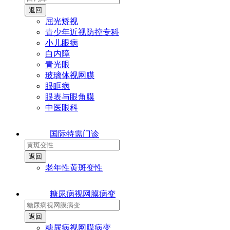
屈光矫视
青少年近视防控专科
小儿眼病
白内障
青光眼
玻璃体视网膜
眼眶病
眼表与眼角膜
中医眼科
国际特需门诊
老年性黄斑变性
糖尿病视网膜病变
糖尿病视网膜病变