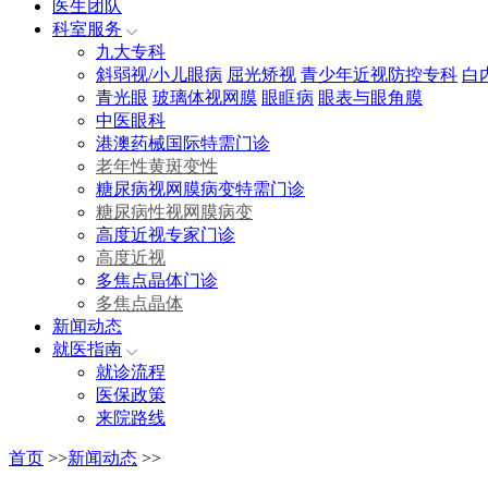
医生团队
科室服务
九大专科
斜弱视/小儿眼病
屈光矫视
青少年近视防控专科
白
青光眼
玻璃体视网膜
眼眶病
眼表与眼角膜
中医眼科
港澳药械国际特需门诊
老年性黄斑变性
糖尿病视网膜病变特需门诊
糖尿病性视网膜病变
高度近视专家门诊
高度近视
多焦点晶体门诊
多焦点晶体
新闻动态
就医指南
就诊流程
医保政策
来院路线
首页
>>
新闻动态
>>