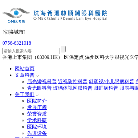
[切换城市]
0756-6321018
香港上市集团（03309.HK）
医保定点
温州医科大学眼视光医学
网站首页
文章科普
屈光矫视科普
近视防控科普
斜弱视/小儿眼病科普
青光眼科普
玻璃体视网膜科普
眼眶病科普
眼表与
关于我们
医院简介
发展历程
荣誉资质
学术科研
医院环境
先进设备