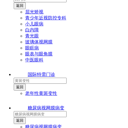
屈光矫视
青少年近视防控专科
小儿眼病
白内障
青光眼
玻璃体视网膜
眼眶病
眼表与眼角膜
中医眼科
国际特需门诊
老年性黄斑变性
糖尿病视网膜病变
糖尿病视网膜病变