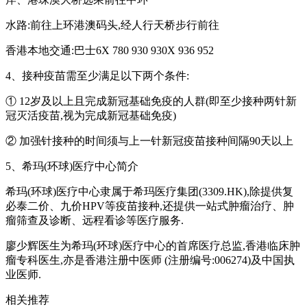
水路:前往上环港澳码头,经人行天桥步行前往
香港本地交通:巴士6X 780 930 930X 936 952
4、接种疫苗需至少满足以下两个条件:
① 12岁及以上且完成新冠基础免疫的人群(即至少接种两针新
冠灭活疫苗,视为完成新冠基础免疫)
② 加强针接种的时间须与上一针新冠疫苗接种间隔90天以上
5、希玛(环球)医疗中心简介
希玛(环球)医疗中心隶属于希玛医疗集团(3309.HK),除提供复
必泰二价、九价HPV等疫苗接种,还提供一站式肿瘤治疗、肿
瘤筛查及诊断、远程看诊等医疗服务.
廖少辉医生为希玛(环球)医疗中心的首席医疗总监,香港临床肿
瘤专科医生,亦是香港注册中医师 (注册编号:006274)及中国执
业医师.
相关推荐