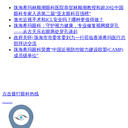
珠海希玛林顺潮眼科医院恭贺林顺潮教授和超20位中国
眼科专家入选第二届“亚太眼科百强榜”
激光近视手术和ICL安全吗？哪种更值得做？
珠海希玛眼科：守护视力健康，专业修复视网膜穿孔
——从古天乐右眼两处穿孔谈起
政府关怀| 珠海市市委常委刘力一行莅临香港希玛医疗总
部拜访交流
珠海希玛眼科荣膺“中国近视防控能力建设联盟(CAMP)
成员级单位”
点击拨打眼科热线
0756-6321018