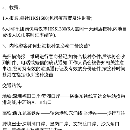
2、收费:
1人报名,每针HK$1680(包括疫苗费及注射费)
6人同行,团购优惠仅需HK$1380(6人需同一天到店接种,内地自
费按人民币实时汇率结算).
3、内地游客如何赴港接种复必泰二价疫苗?
先扫描海报二维码进行意向登记,如符合接种条件,后续将会收
到邮件、电话或短信的确认通知.工作人员会被告知相关注意
事项,您可持有效的港澳通行证及有效的身份证件,按接种时间
赴港在指定诊所接种疫苗.
交通路线:
地铁:深圳福田口岸/罗湖口岸——搭乘东铁线直达金钟站换乘
港岛线,中环站A、B出口
高铁:西九龙高铁站——转乘港铁东涌线,香港站——步行前往
跨境巴士:深圳湾口岸、皇岗口岸、文锦渡口岸、沙头角口
岸、港珠澳大桥选乘前往中环