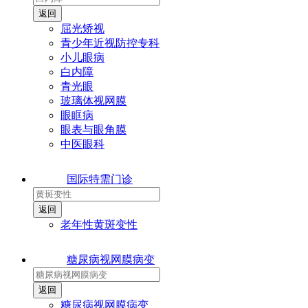
屈光矫视
青少年近视防控专科
小儿眼病
白内障
青光眼
玻璃体视网膜
眼眶病
眼表与眼角膜
中医眼科
国际特需门诊
老年性黄斑变性
糖尿病视网膜病变
糖尿病视网膜病变