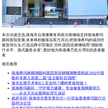
本次访谈交流,珠海市台港澳事务局表示将继续支持珠海希玛
眼科医院发展,未来将积极落实双方共识,把珠海希玛的成功经
验宣传出去,打造品牌示范项目.另外,医院也将继续用"国际医
疗水平、港式服务水准",更好地为珠港澳乃至大湾区的患者服
务.
相关推荐
珠海希玛林顺潮眼科医院恭贺林顺潮教授和超20位中国
眼科专家入选第二届“亚太眼科百强榜”
激光近视手术和ICL安全吗？哪种更值得做？
珠海希玛眼科：守护视力健康，专业修复视网膜穿孔
——从古天乐右眼两处穿孔谈起
政府关怀| 珠海市市委常委刘力一行莅临香港希玛医疗总
部拜访交流