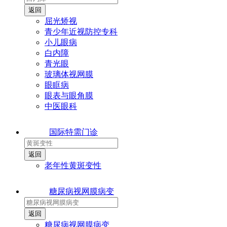
屈光矫视
青少年近视防控专科
小儿眼病
白内障
青光眼
玻璃体视网膜
眼眶病
眼表与眼角膜
中医眼科
国际特需门诊
老年性黄斑变性
糖尿病视网膜病变
糖尿病视网膜病变