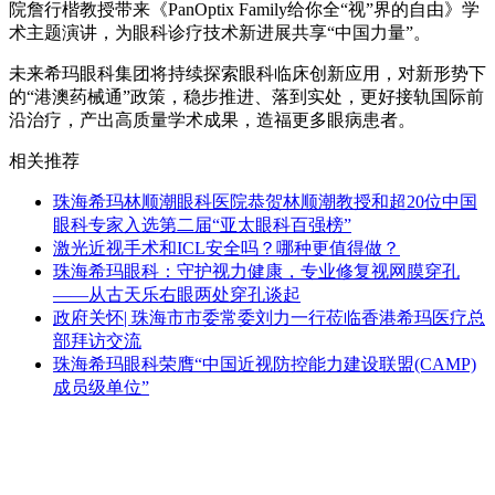
院詹行楷教授带来《PanOptix Family给你全“视”界的自由》学
术主题演讲，为眼科诊疗技术新进展共享“中国力量”。
未来希玛眼科集团将持续探索眼科临床创新应用，对新形势下
的“港澳药械通”政策，稳步推进、落到实处，更好接轨国际前
沿治疗，产出高质量学术成果，造福更多眼病患者。
相关推荐
珠海希玛林顺潮眼科医院恭贺林顺潮教授和超20位中国
眼科专家入选第二届“亚太眼科百强榜”
激光近视手术和ICL安全吗？哪种更值得做？
珠海希玛眼科：守护视力健康，专业修复视网膜穿孔
——从古天乐右眼两处穿孔谈起
政府关怀| 珠海市市委常委刘力一行莅临香港希玛医疗总
部拜访交流
珠海希玛眼科荣膺“中国近视防控能力建设联盟(CAMP)
成员级单位”