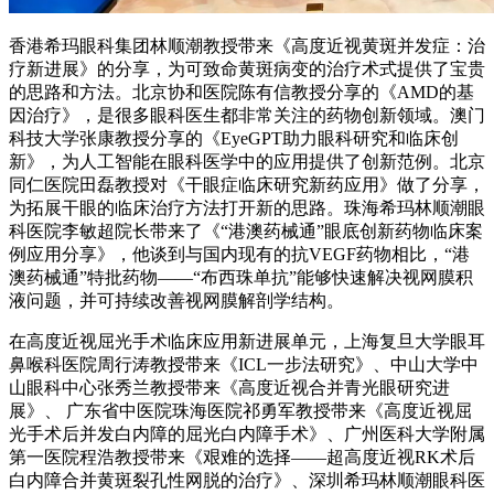
香港希玛眼科集团林顺潮教授带来《高度近视黄斑并发症：治
疗新进展》的分享，为可致命黄斑病变的治疗术式提供了宝贵
的思路和方法。北京协和医院陈有信教授分享的《AMD的基
因治疗》，是很多眼科医生都非常关注的药物创新领域。澳门
科技大学张康教授分享的《EyeGPT助力眼科研究和临床创
新》，为人工智能在眼科医学中的应用提供了创新范例。北京
同仁医院田磊教授对《干眼症临床研究新药应用》做了分享，
为拓展干眼的临床治疗方法打开新的思路。珠海希玛林顺潮眼
科医院李敏超院长带来了《“港澳药械通”眼底创新药物临床案
例应用分享》，他谈到与国内现有的抗VEGF药物相比，“港
澳药械通”特批药物——“布西珠单抗”能够快速解决视网膜积
液问题，并可持续改善视网膜解剖学结构。
在高度近视屈光手术临床应用新进展单元，上海复旦大学眼耳
鼻喉科医院周行涛教授带来《ICL一步法研究》、中山大学中
山眼科中心张秀兰教授带来《高度近视合并青光眼研究进
展》、 广东省中医院珠海医院祁勇军教授带来《高度近视屈
光手术后并发白内障的屈光白内障手术》、广州医科大学附属
第一医院程浩教授带来《艰难的选择——超高度近视RK术后
白内障合并黄斑裂孔性网脱的治疗》、深圳希玛林顺潮眼科医