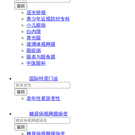
屈光矫视
青少年近视防控专科
小儿眼病
白内障
青光眼
玻璃体视网膜
眼眶病
眼表与眼角膜
中医眼科
国际特需门诊
老年性黄斑变性
糖尿病视网膜病变
糖尿病视网膜病变