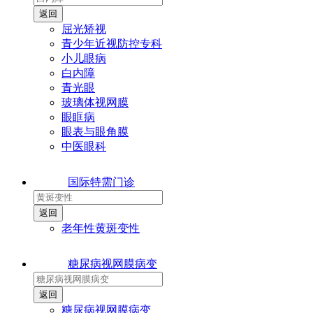
屈光矫视
青少年近视防控专科
小儿眼病
白内障
青光眼
玻璃体视网膜
眼眶病
眼表与眼角膜
中医眼科
国际特需门诊
老年性黄斑变性
糖尿病视网膜病变
糖尿病视网膜病变