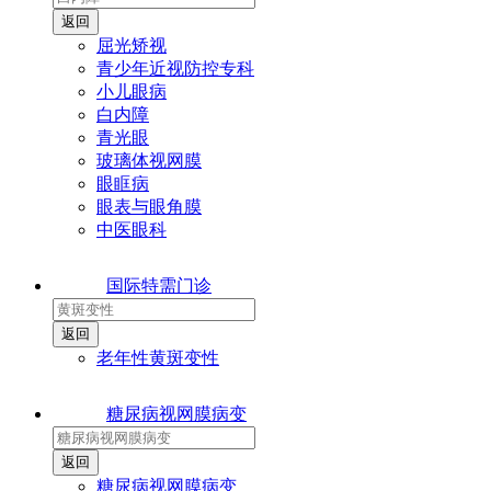
屈光矫视
青少年近视防控专科
小儿眼病
白内障
青光眼
玻璃体视网膜
眼眶病
眼表与眼角膜
中医眼科
国际特需门诊
老年性黄斑变性
糖尿病视网膜病变
糖尿病视网膜病变