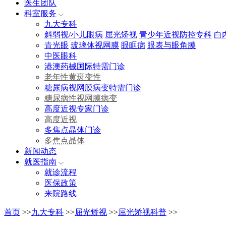
医生团队
科室服务
九大专科
斜弱视/小儿眼病
屈光矫视
青少年近视防控专科
白
青光眼
玻璃体视网膜
眼眶病
眼表与眼角膜
中医眼科
港澳药械国际特需门诊
老年性黄斑变性
糖尿病视网膜病变特需门诊
糖尿病性视网膜病变
高度近视专家门诊
高度近视
多焦点晶体门诊
多焦点晶体
新闻动态
就医指南
就诊流程
医保政策
来院路线
首页
>>
九大专科
>>
屈光矫视
>>
屈光矫视科普
>>