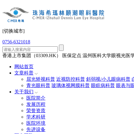
[切换城市]
0756-6321018
香港上市集团（03309.HK）
医保定点
温州医科大学眼视光医学
网站首页
文章科普
屈光矫视科普
近视防控科普
斜弱视/小儿眼病科普
青光眼科普
玻璃体视网膜科普
眼眶病科普
眼表与
关于我们
医院简介
发展历程
荣誉资质
学术科研
医院环境
先进设备