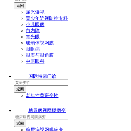
屈光矫视
青少年近视防控专科
小儿眼病
白内障
青光眼
玻璃体视网膜
眼眶病
眼表与眼角膜
中医眼科
国际特需门诊
老年性黄斑变性
糖尿病视网膜病变
糖尿病视网膜病变