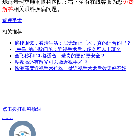
珠海希玛林顺潮眼科医院：右下角有在线客服为您
免费
解答
相关眼科疾病问题。
近视手术
相关推荐
摘掉眼镜，看清生活：屈光矫正手术，真的适合你吗？
“牛马”的心酸问题：近视手术后，多久可以上班？
全飞秒和ICL都适合，选贵的更好更安全？
度数高还有散光可以做近视手术吗
珠海高度近视手术价格，做近视手术术后效果好不好
点击拨打眼科热线
0756-6321018