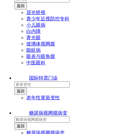
屈光矫视
青少年近视防控专科
小儿眼病
白内障
青光眼
玻璃体视网膜
眼眶病
眼表与眼角膜
中医眼科
国际特需门诊
老年性黄斑变性
糖尿病视网膜病变
糖尿病视网膜病变