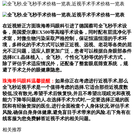
在近视矫正方面珠海希玛眼科引进了德国蔡司全飞秒手术设
备，美国爱尔康EX500等高端手术设备，同时配有层流净化手
术室，对微生物污染采取严格控制，保证恒温恒湿的手术环
境，多样化的手术方式可以矫正近视、远视、老花等各类的屈
光不正问题，适应人群更加广泛，患者可以根据自身眼部条件
选择ICL晶体植入 、全飞秒、个性化飞秒等优的手术方式，
除了评估手术适应情况外，还配备了整套眼底筛查系统 ，规
避了手术之外的眼健康隐患。
珠海希玛眼科温馨提醒：
如果你正在考虑进行近视手术,那么
全飞秒近视手术是一个值得考虑的选择.它适合那些近视度数
较低,没有散光,希望手术后恢复快,并且不希望出现眩光和夜视
能力下降等问题的人.在选择手术方式时,一定要选择正规的医
院和有经验资深的医生,进行全面检查个人身体状况,评估手术
风险,确保自身身体健康,避免盲目手术带来的风险.右下角有在
线客服为您免费解答近视手术的相关问题。
相关推荐