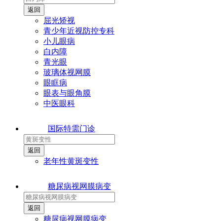
屈光矫视
青少年近视防控专科
小儿眼病
白内障
青光眼
玻璃体视网膜
眼眶病
眼表与眼角膜
中医眼科
国际特需门诊
老年性黄斑变性
糖尿病视网膜病变
糖尿病视网膜病变