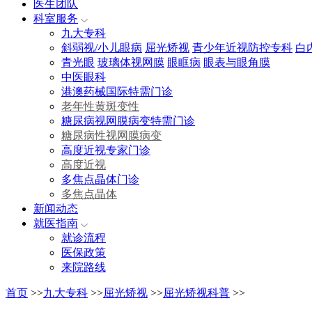
医生团队
科室服务
九大专科
斜弱视/小儿眼病
屈光矫视
青少年近视防控专科
白
青光眼
玻璃体视网膜
眼眶病
眼表与眼角膜
中医眼科
港澳药械国际特需门诊
老年性黄斑变性
糖尿病视网膜病变特需门诊
糖尿病性视网膜病变
高度近视专家门诊
高度近视
多焦点晶体门诊
多焦点晶体
新闻动态
就医指南
就诊流程
医保政策
来院路线
首页
>>
九大专科
>>
屈光矫视
>>
屈光矫视科普
>>