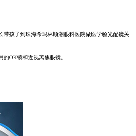
长带孩子到珠海希玛林顺潮眼科医院做医学验光配镜关
用的OK镜和近视离焦眼镜。