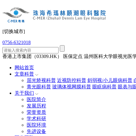
[切换城市]
0756-6321018
香港上市集团（03309.HK）
医保定点
温州医科大学眼视光医学
网站首页
文章科普
屈光矫视科普
近视防控科普
斜弱视/小儿眼病科普
青光眼科普
玻璃体视网膜科普
眼眶病科普
眼表与
关于我们
医院简介
发展历程
荣誉资质
学术科研
医院环境
先进设备