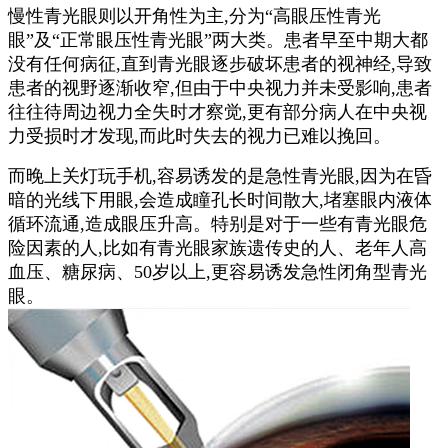
慢性青光眼则以开角性为主,分为“高眼压性青光
眼”及“正常眼压性青光眼”两大类。患者早至中期大都
没有任何病征,直到青光眼逐步破坏患者的视神经,导致
患者的视野逐渐收窄,但由于中央视力并未受影响,患者
往往待周边视力全失时才察觉,更有部分病人在中央视
力受损时才发现,而此时失去的视力已难以挽回。
而晚上关灯玩手机,容易诱发的是急性青光眼,因为在昏
暗的光线下用眼,会造成瞳孔长时间散大,堵塞眼内液体
循环流通,造成眼压升高。特别是对于一些有青光眼危
险因素的人,比如有青光眼家族遗传史的人、老年人高
血压、糖尿病、50岁以上,更容易诱发急性闭角型青光
眼。