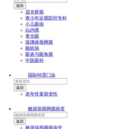
屈光矫视
青少年近视防控专科
小儿眼病
白内障
青光眼
玻璃体视网膜
眼眶病
眼表与眼角膜
中医眼科
国际特需门诊
老年性黄斑变性
糖尿病视网膜病变
糖尿病视网膜病变