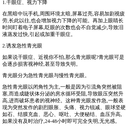
1.干眼症、视力下降
在黑暗中玩手机,周围环境太暗,屏幕过亮,容易加剧视疲
劳,长此以往,也会增加视力下降的可能。再加上眼睛长
时间盯着电子屏幕,眨眼的次数也会不自觉减少,导致泪
液蒸发过快,引起或加重干眼症。
2.诱发急性青光眼
如果说干眼症、近视你不怕,那么青光眼呢?青光眼可是
会逐步损害视神经,甚至导致失明。
青光眼分为急性青光眼与慢性青光眼。
急性青光眼以闭角性为主,一般是因为引流角突然被阻
塞,而造成睫状体分泌的房水循环受阻,导致眼压突然升
高,进而破坏患者的视神经。这种青光眼发作急,一般表
现为突然发作的剧烈眼胀、头痛、视力锐减、眼球坚硬
如石、结膜充血、恶心、呕吐、大便秘结、血压升高,
如果没有及时治疗,24-48小时即可完全失明,无光感。