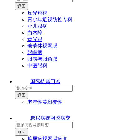
屈光矫视
青少年近视防控专科
小儿眼病
白内障
青光眼
玻璃体视网膜
眼眶病
眼表与眼角膜
中医眼科
国际特需门诊
老年性黄斑变性
糖尿病视网膜病变
糖尿病视网膜病变