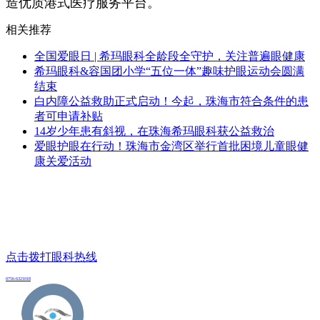
造优质港式医疗服务平台。
相关推荐
全国爱眼日 | 希玛眼科全龄段全守护，关注普遍眼健康
希玛眼科&容国团小学“五位一体”趣味护眼运动会圆满
结束
白内障公益救助正式启动！今起，珠海市符合条件的患
者可申请补贴
14岁少年患有斜视，在珠海希玛眼科获公益救治
爱眼护眼在行动！珠海市金湾区举行首批困境儿童眼健
康关爱活动
点击拨打眼科热线
0756-6321018