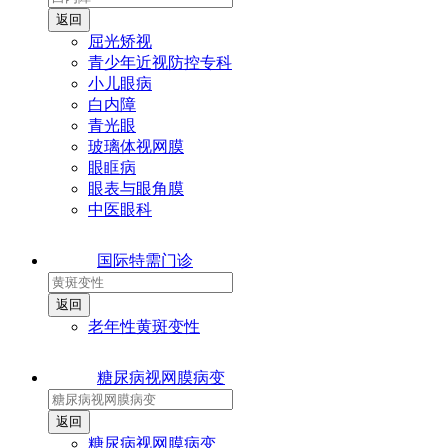
屈光矫视
青少年近视防控专科
小儿眼病
白内障
青光眼
玻璃体视网膜
眼眶病
眼表与眼角膜
中医眼科
国际特需门诊
老年性黄斑变性
糖尿病视网膜病变
糖尿病视网膜病变